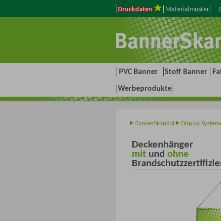
Druckdaten
Materialmuster
D
PVC Banner
Stoff Banner
Fa
Werbeprodukte
BannerSkandal
Display System
Deckenhänger
mit
und
ohne
Brandschutzzertifizi