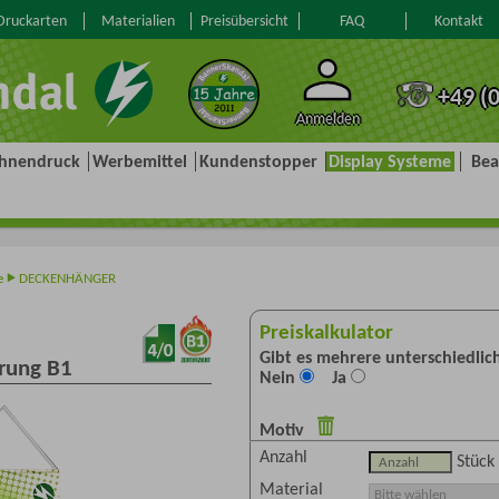
ruckarten
Materialien
Preisübersicht
FAQ
Kontakt
+49 (
Anmelden
hnendruck
Werbemittel
Kundenstopper
Display Systeme
Bea
e
DECKENHÄNGER
Preiskalkulator
Gibt es mehrere unterschiedli
erung B1
Nein
Ja
Motiv
Anzahl
Stück
Material