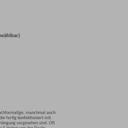
 wählbar)
ochformatige, manchmal auch
ie fertig konfektioniert mit
fhängung vorgesehen sind. Oft
ls S-Haken von der Decke