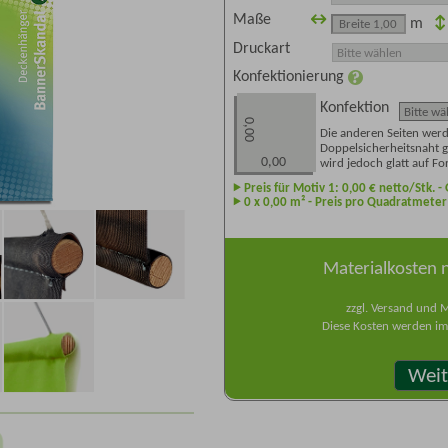
Maße
m
Druckart
Konfektionierung
Konfektion
0,00
Die anderen Seiten werd
Doppelsicherheitsnaht g
0,00
wird jedoch glatt auf Fo
Preis für Motiv 1:
0,00
€ netto/Stk. 
0
x
0,00
m² - Preis pro Quadratmete
Materialkosten 
zzgl. Versand und 
Diese Kosten werden im 
Weit