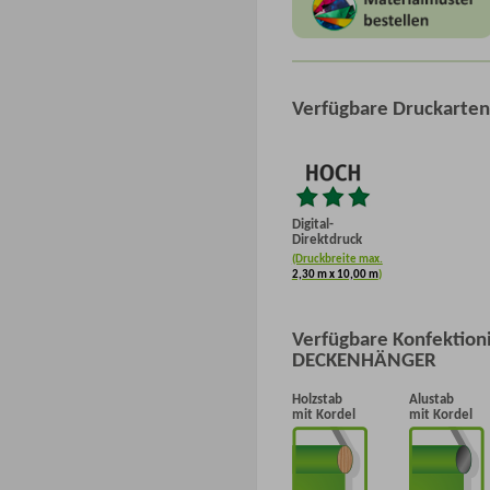
Verfügbare Druckarte
Digital-
Direktdruck
(Druckbreite max.
2,30 m x 10,00 m
)
Verfügbare Konfektion
DECKENHÄNGER
Holzstab
Alustab
mit Kordel
mit Kordel