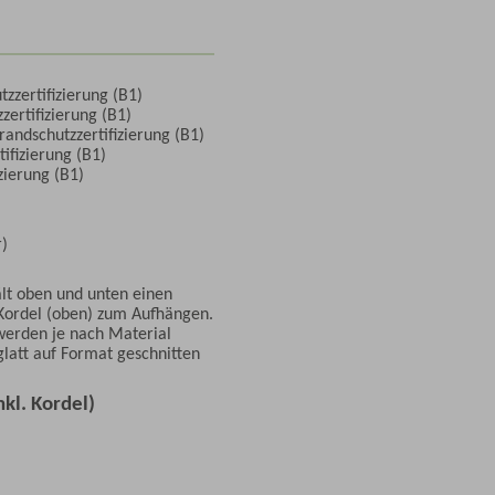
zzertifizierung (B1)
zertifizierung (B1)
randschutzzertifizierung (B1)
ifizierung (B1)
zierung (B1)
r)
ält oben und unten einen
Kordel (oben) zum Aufhängen.
 werden je nach Material
latt auf Format geschnitten
kl. Kordel)