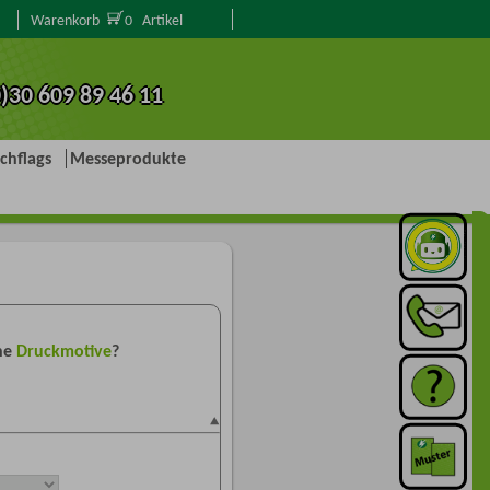
Warenkorb
Artikel
0
0)30 609 89 46 11
chflags
Messeprodukte
che
Druckmotive
?