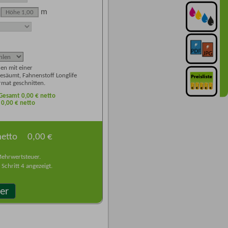
m
en mit einer
esäumt, Fahnenstoff Longlife
rmat geschnitten.
- Gesamt
0,00
€ netto
r
0,00
€ netto
netto
0,00 €
Mehrwertsteuer.
Schritt 4 angezeigt.
er