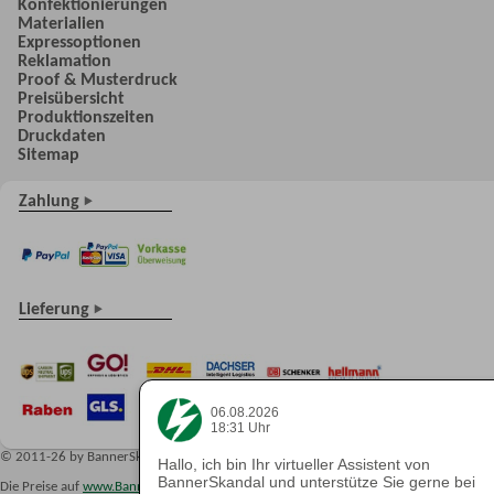
Konfektionierungen
Materialien
Expressoptionen
Reklamation
Proof & Musterdruck
Preisübersicht
Produktionszeiten
Druckdaten
Sitemap
Zahlung
Lieferung
06.08.2026
18:31 Uhr
© 2011-26 by BannerSkandal GmbH
Hallo, ich bin Ihr virtueller Assistent von
BannerSkandal und unterstütze Sie gerne bei
Die Preise auf
www.BannerSkandal.de
verstehen sich rein netto, zuzüglich 19% Umsat