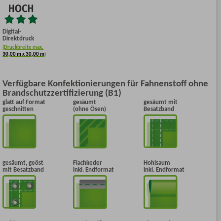
Digital-
Direktdruck
(Druckbreite max.
30,00 m x 30,00 m
)
Verfügbare Konfektionierungen für Fahnenstoff ohne
Brandschutzzertifizierung (B1)
glatt auf Format
gesäumt
gesäumt mit
geschnitten
(ohne Ösen)
Besatzband
gesäumt, geöst
Flachkeder
Hohlsaum
mit Besatzband
inkl. Endformat
inkl. Endformat