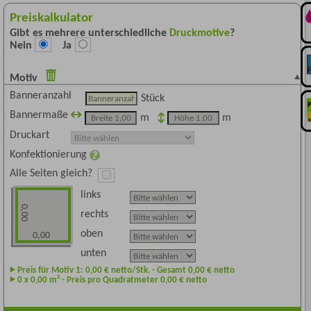
Preiskalkulator
Gibt es mehrere unterschiedliche
Druckmotive
?
Nein
Ja
Motiv
Banneranzahl
Stück
Bannermaße
m
m
Druckart
Konfektionierung
Alle Seiten gleich?
links
0,00
rechts
oben
0,00
unten
Preis für Motiv 1:
0,00
€ netto/Stk. - Gesamt
0,00
€ netto
0
x
0,00
m² - Preis pro Quadratmeter
0,00
€ netto