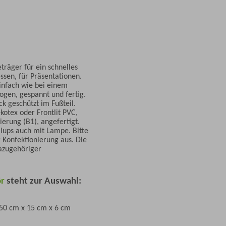
träger für ein schnelles
ssen, für Präsentationen.
infach wie bei einem
gen, gespannt und fertig.
k geschützt im Fußteil.
otex oder Frontlit PVC,
ierung (B1), angefertigt.
llups auch mit Lampe. Bitte
 Konfektionierung aus. Die
dazugehöriger
ör
steht zur Auswahl:
 50 cm x 15 cm x 6 cm