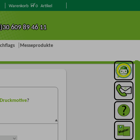
Warenkorb
Artikel
0
0)30 609 89 46 11
chflags
Messeprodukte
Druckmotive
?