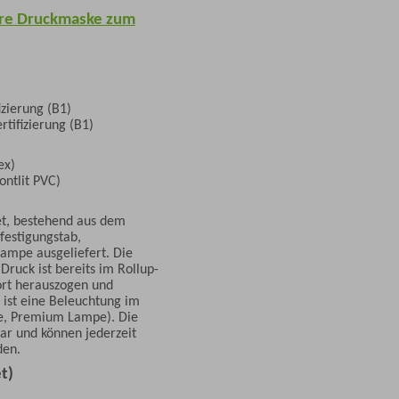
ere Druckmaske zum
izierung (B1)
rtifizierung (B1)
ex)
ontlit PVC)
et, bestehend aus dem
festigungstab,
Lampe ausgeliefert. Die
Druck ist bereits im Rollup-
ort herauszogen und
ist eine Beleuchtung im
e, Premium Lampe). Die
ar und können jederzeit
den.
t)