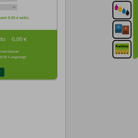
esamt
0,00
€ netto
tto
0,00 €
rwertsteuer.
ritt 4 angezeigt.
r