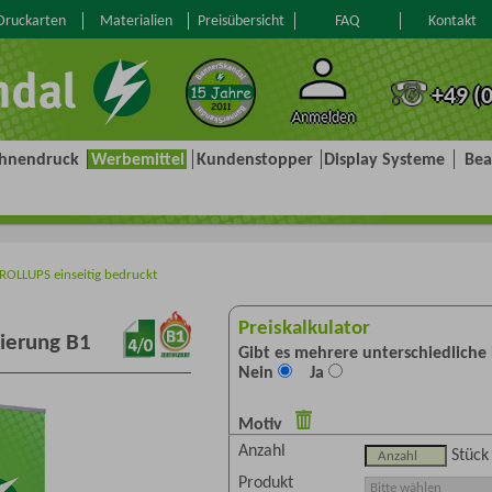
ruckarten
Materialien
Preisübersicht
FAQ
Kontakt
+49 (
Anmelden
hnendruck
Werbemittel
Kundenstopper
Display Systeme
Bea
ROLLUPS einseitig bedruckt
Preiskalkulator
zierung B1
Gibt es mehrere unterschiedliche
Nein
Ja
Motiv
Anzahl
Stück
Produkt