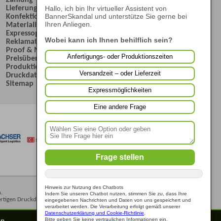
Lieferung
Hallo, ich bin Ihr virtueller Assistent von
Konfektionierungen
BannerSkandal und unterstütze Sie gerne bei
Materialien
Ihren Anliegen.
Expressoptionen
Wobei kann ich Ihnen behilflich sein?
Reklamation
Proof & Musterdruck
Anfertigungs- oder Produktionszeiten
Preisübersicht
Produktionszeiten
Versandzeit – oder Lieferzeit
Druckdaten
Sitemap
Expressmöglichkeiten
Eine andere Frage
Frage stellen
Hinweis zur Nutzung des Chatbots
.
Indem Sie unseren Chatbot nutzen, stimmen Sie zu, dass Ihre
ertigen Druckdateien.
eingegebenen Nachrichten und Daten von uns gespeichert und
verarbeitet werden. Die Verarbeitung erfolgt gemäß unserer
Datenschutzerklärung und Cookie-Richtlinie
.
n.
Bitte geben Sie keine vertraulichen Informationen ein.