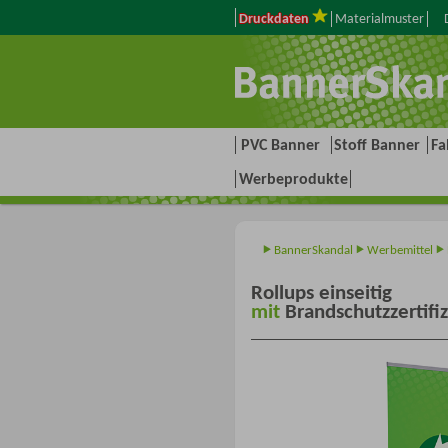
Druckdaten
Materialmuster
D
PVC Banner
Stoff Banner
Fa
Werbeprodukte
BannerSkandal
Werbemittel
Rollups einseitig
mit
Brandschutzzertifi